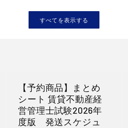
ー
常
ー
ル
価
ル
価
格
価
すべてを表示する
格
格
【予約商品】まとめ
シート 賃貸不動産経
営管理士試験2026年
度版 発送スケジュ