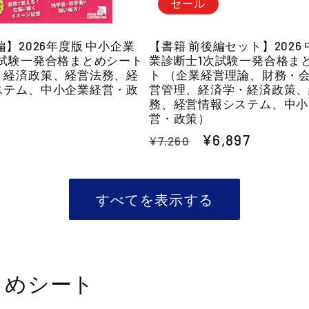
セール
編】2026年度版 中小企業
【書籍 前後編セット】2026
次試験一発合格まとめシート
業診断士1次試験一発合格ま
・経済政策、経営法務、経
ト （企業経営理論、財務・
ステム、中小企業経営・政
営管理、経済学・経済政策、
務、経営情報システム、中小
営・政策）
通
セ
¥6,897
¥7,260
常
ー
価
ル
格
価
すべてを表示する
格
とめシート