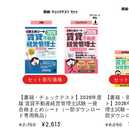
セット割引価格
セット
【書籍・チェックテスト】2026年度
【書籍・
版 賃貸不動産経営管理士試験 一発
ト】202
合格まとめシート（一部ダウンロー
理士試験
ド専用商品）
部ダウン
通
セ
¥2,613
通
¥2,750
¥6,050