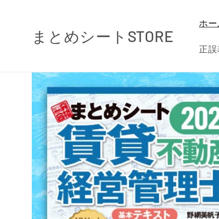
コンテ
ンツに
ホー
進む
まとめシートSTORE
正誤