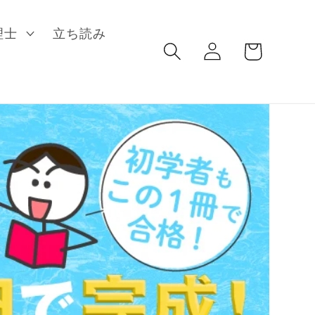
ロ
カ
理士
立ち読み
グ
ー
イ
ト
ン