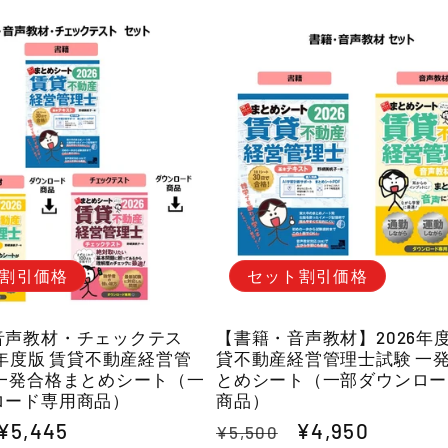
割引価格
セット割引価格
音声教材・チェックテス
【書籍・音声教材】2026年度
6年度版 賃貸不動産経営管
貸不動産経営管理士試験 一
 一発合格まとめシート（一
とめシート（一部ダウンロー
ロード専用商品）
商品）
セ
¥5,445
通
セ
¥4,950
¥5,500