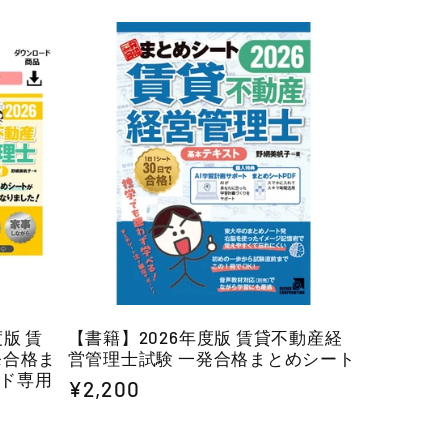
版 賃
【書籍】2026年度版 賃貸不動産経
発合格ま
営管理士試験 一発合格まとめシート
ド専用
通
¥2,200
常
価