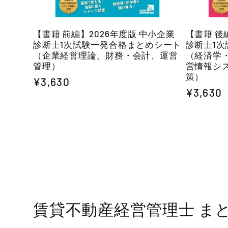
【書籍 前編】2026年度版 中小企業
【書籍 後
診断士1次試験一発合格まとめシート
診断士1
（企業経営理論、財務・会計、運営
（経済学
管理）
営情報シ
策）
通
¥3,630
通
¥3,630
常
常
価
価
格
格
賃貸不動産経営管理士 ま