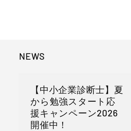
常
ー
常
価
ル
価
格
価
格
格
NEWS
【中小企業診断士】夏
から勉強スタート応
援キャンペーン2026
開催中！