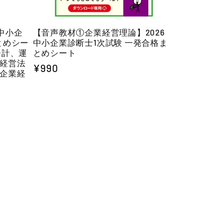
 中小企
【音声教材①企業経営理論】2026
とめシー
中小企業診断士1次試験 一発合格ま
会計、運
とめシート
経営法
通
¥990
企業経
常
価
格