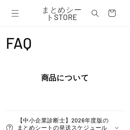
コンテ
カ
まとめシー
ンツに
ー
進む
トSTORE
ト
FAQ
商品について
折
り
【中小企業診断士】2026年度版の
た
まとめシートの発送スケジュール