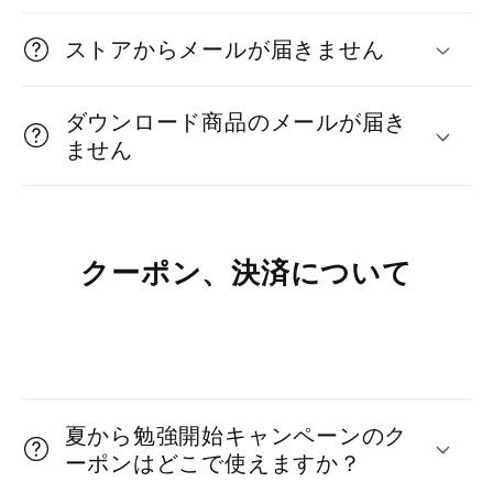
り
ストアからメールが届きません
た
た
ダウンロード商品のメールが届き
み
ません
可
能
な
クーポン、決済について
コ
ン
テ
折
ン
り
ツ
夏から勉強開始キャンペーンのク
た
ーポンはどこで使えますか？
た