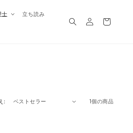
ロ
カ
理士
立ち読み
グ
ー
イ
ト
ン
え:
1個の商品