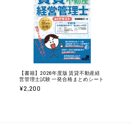
ョ
ン
:
【書籍】2026年度版 賃貸不動産経
営管理士試験 一発合格まとめシート
通
¥2,200
常
価
格