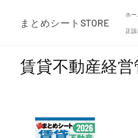
コンテ
ンツに
ホー
進む
まとめシートSTORE
正誤
コ
賃貸不動産経営
レ
ク
シ