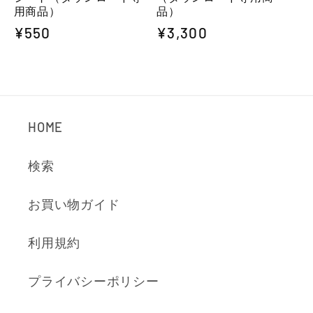
用商品）
品）
通
¥550
通
¥3,300
常
常
価
価
格
格
HOME
検索
お買い物ガイド
利用規約
プライバシーポリシー