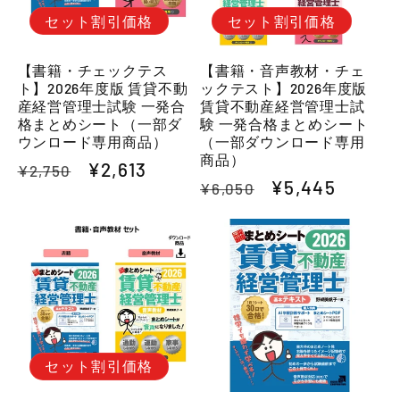
:
セット割引価格
セット割引価格
【書籍・チェックテス
【書籍・音声教材・チェ
ト】2026年度版 賃貸不動
ックテスト】2026年度版
産経営管理士試験 一発合
賃貸不動産経営管理士試
格まとめシート（一部ダ
験 一発合格まとめシート
ウンロード専用商品）
（一部ダウンロード専用
商品）
通
セ
¥2,613
¥2,750
通
セ
¥5,445
¥6,050
常
ー
常
ー
価
ル
価
ル
格
価
格
価
格
格
セット割引価格