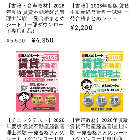
【書籍・音声教材】2026
【書籍】2026年度版 賃貸
年度版 賃貸不動産経営管
不動産経営管理士試験 一
理士試験 一発合格まとめ
発合格まとめシート
シート（一部ダウンロー
通
¥2,200
ド専用商品）
常
通
セ
¥4,950
¥5,500
価
常
ー
格
価
ル
格
価
格
【チェックテスト】2026
【音声教材】2026年度版
年度版 賃貸不動産経営管
賃貸不動産経営管理士試
理士試験 一発合格まとめ
験 一発合格まとめシート
シート（ダウンロード専
（ダウンロード専用商