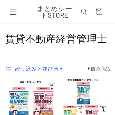
コンテ
カ
まとめシー
ンツに
ー
進む
トSTORE
ト
コ
賃貸不動産経営管理士
レ
ク
絞り込みと並び替え
6個の商品
シ
ョ
ン