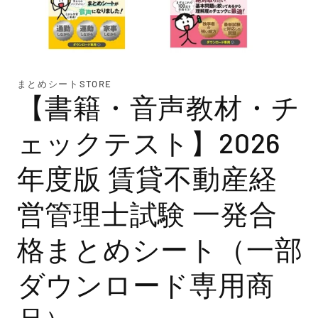
モ
ー
まとめシートSTORE
ダ
【書籍・音声教材・チ
ル
で
メ
ェックテスト】2026
デ
ィ
ア
年度版 賃貸不動産経
(1)
を
開
営管理士試験 一発合
く
格まとめシート（一部
ダウンロード専用商