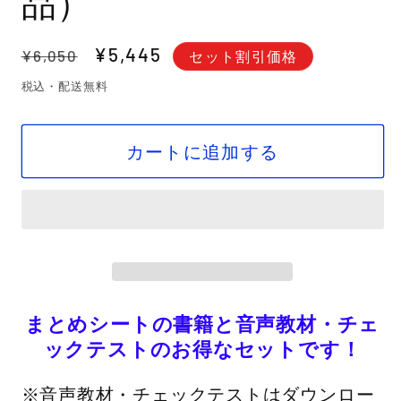
品）
通
セ
¥5,445
¥6,050
セット割引価格
常
ー
税込・配送無料
価
ル
格
価
カートに追加する
格
まとめシートの書籍と音声教材・チェ
ックテストのお得なセットです！
※音声教材・チェックテストはダウンロー