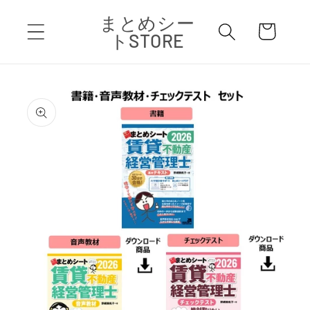
コンテ
カ
まとめシー
ンツに
ー
進む
トSTORE
ト
商品情
報にス
キップ