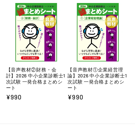
常
価
価
格
格
【音声教材②財務・会
【音声教材①企業経営理
計】2026 中小企業診断士1
論】2026 中小企業診断士1
次試験 一発合格まとめシ
次試験 一発合格まとめシ
ート
ート
通
¥990
通
¥990
常
常
価
価
格
格