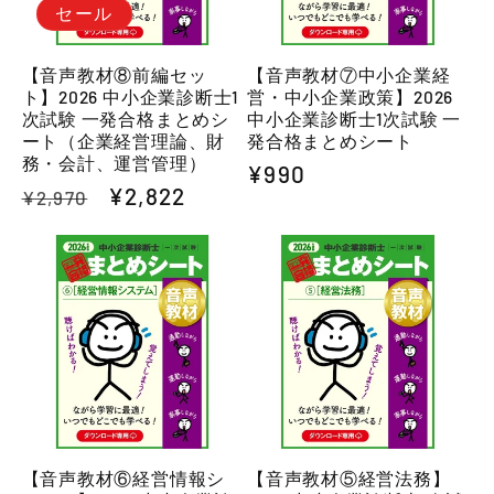
セール
【音声教材⑧前編セッ
【音声教材⑦中小企業経
ト】2026 中小企業診断士1
営・中小企業政策】2026
次試験 一発合格まとめシ
中小企業診断士1次試験 一
ート（企業経営理論、財
発合格まとめシート
務・会計、運営管理）
通
¥990
通
セ
¥2,822
¥2,970
常
常
ー
価
価
ル
格
格
価
格
【音声教材⑥経営情報シ
【音声教材⑤経営法務】