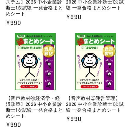
ステム】2026 中小企業診
2026 中小企業診断士1次試
断士1次試験 一発合格まと
験 一発合格まとめシート
めシート
通
¥990
通
¥990
常
常
価
価
格
格
【音声教材④経済学・経
【音声教材③運営管理】
済政策】2026 中小企業診
2026 中小企業診断士1次試
断士1次試験 一発合格まと
験 一発合格まとめシート
めシート
通
¥990
通
¥990
常