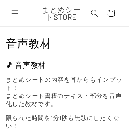
コンテ
カ
まとめシー
ンツに
ー
進む
トSTORE
ト
コ
音声教材
レ
🎵 音声教材
ク
まとめシートの内容を耳からもインプッ
シ
ト！
まとめシート書籍のテキスト部分を音声
ョ
化した教材です。
ン
限られた時間を1分1秒も無駄にしたくな
い！