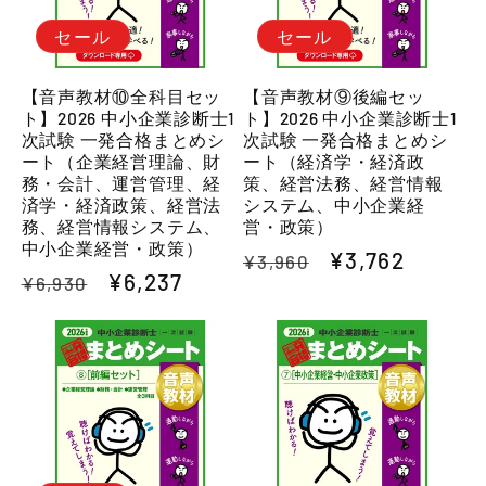
セール
セール
【音声教材⑩全科目セッ
【音声教材⑨後編セッ
ト】2026 中小企業診断士1
ト】2026 中小企業診断士1
次試験 一発合格まとめシ
次試験 一発合格まとめシ
ート（企業経営理論、財
ート（経済学・経済政
務・会計、運営管理、経
策、経営法務、経営情報
済学・経済政策、経営法
システム、中小企業経
務、経営情報システム、
営・政策）
中小企業経営・政策）
通
セ
¥3,762
¥3,960
通
セ
¥6,237
¥6,930
常
ー
常
ー
価
ル
価
ル
格
価
格
価
格
格