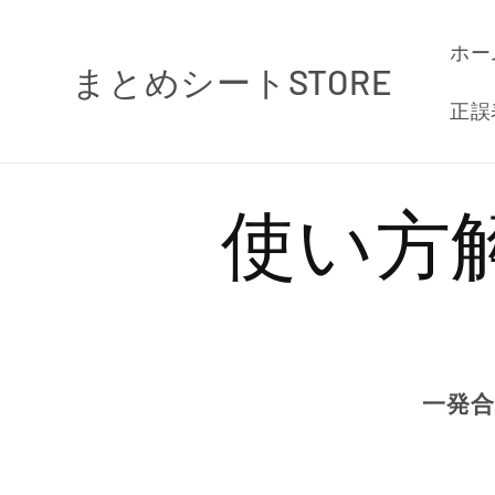
コンテ
ンツに
ホー
進む
まとめシートSTORE
正誤
使い方
一発