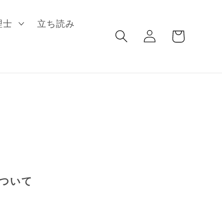
ロ
カ
理士
立ち読み
グ
ー
イ
ト
ン
ついて