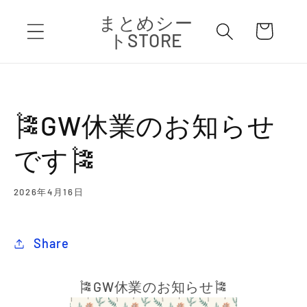
コンテ
カ
まとめシー
ンツに
ー
進む
トSTORE
ト
🎏GW休業のお知らせ
です🎏
2026年4月16日
Share
🎏
GW休業のお知らせ
🎏