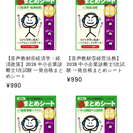
格
格
【音声教材④経済学・経
【音声教材⑤経営法務】
済政策】2026 中小企業診
2026 中小企業診断士1次試
断士1次試験 一発合格まと
験 一発合格まとめシート
めシート
通
¥990
通
¥990
常
常
価
価
格
格