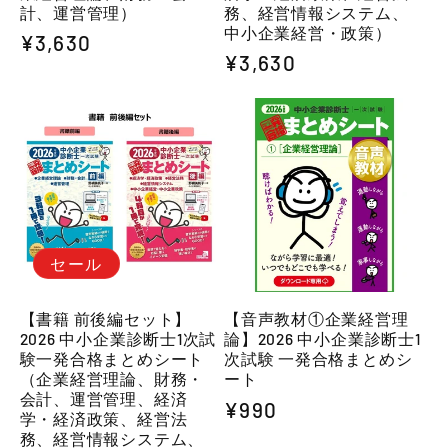
計、運営管理）
務、経営情報システム、
中小企業経営・政策）
通
¥3,630
通
¥3,630
常
常
価
価
格
格
セール
【書籍 前後編セット】
【音声教材①企業経営理
2026 中小企業診断士1次試
論】2026 中小企業診断士1
験一発合格まとめシート
次試験 一発合格まとめシ
（企業経営理論、財務・
ート
会計、運営管理、経済
通
¥990
学・経済政策、経営法
常
務、経営情報システム、