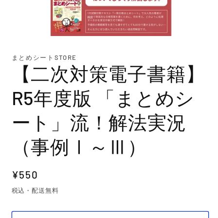
モ
ー
まとめシートSTORE
ダ
【二次対策電子書籍】
ル
で
メ
R5年度版 「まとめシ
デ
ィ
ア
ート」流！解法実況
(1)
を
開
（事例Ⅰ～Ⅲ）
く
通
¥550
常
税込・配送無料
価
格