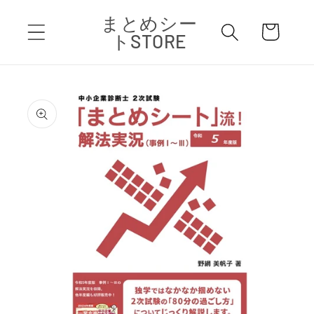
コンテ
カ
まとめシー
ンツに
ー
進む
トSTORE
ト
商品情
報にス
キップ