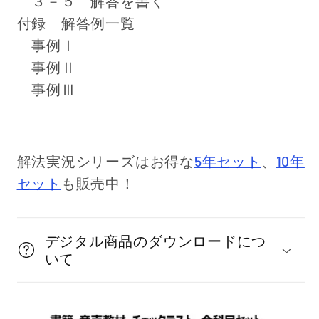
３－５ 解答を書く
付録 解答例一覧
事例Ⅰ
事例Ⅱ
事例Ⅲ
解法実況シリーズはお得な
5年セット
、
10年
セット
も販売中！
デジタル商品のダウンロードにつ
いて