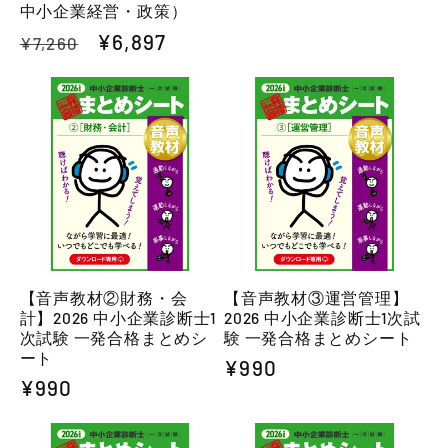
中小企業経営・政策）
価
通
セ
¥6,897
¥7,260
格
常
ー
価
ル
格
価
格
【音声教材②財務・会
【音声教材③運営管理】
計】2026 中小企業診断士1
2026 中小企業診断士1次試
次試験 一発合格まとめシ
験 一発合格まとめシート
ート
通
¥990
通
¥990
常
常
価
価