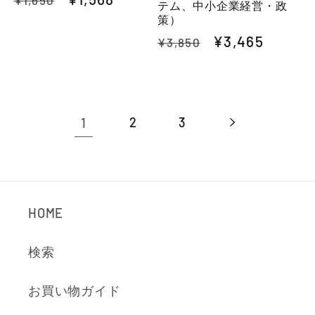
テム、中小企業経営・政
常
ー
策）
価
ル
通
セ
¥3,465
¥3,850
格
価
常
ー
格
価
ル
格
価
格
1
2
3
HOME
検索
お買い物ガイド