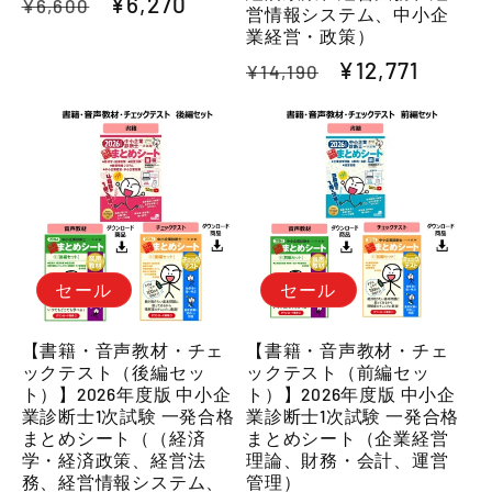
通
セ
¥6,270
¥6,600
営情報システム、中小企
常
ー
業経営・政策）
価
ル
通
セ
¥12,771
¥14,190
格
価
常
ー
格
価
ル
格
価
格
セール
セール
【書籍・音声教材・チェ
【書籍・音声教材・チェ
ックテスト（後編セッ
ックテスト（前編セッ
ト）】2026年度版 中小企
ト）】2026年度版 中小企
業診断士1次試験 一発合格
業診断士1次試験 一発合格
まとめシート（（経済
まとめシート（企業経営
学・経済政策、経営法
理論、財務・会計、運営
務、経営情報システム、
管理）