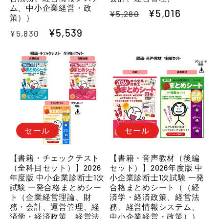
ム、中小企業経営・政
通
セ
¥5,016
¥5,280
策））
常
ー
通
セ
¥5,539
¥5,830
価
ル
常
ー
格
価
価
ル
格
格
価
格
セール
セール
【書籍・チェックテスト
【書籍・音声教材（後編
（全科目セット）】2026
セット）】2026年度版 中
年度版 中小企業診断士1次
小企業診断士1次試験 一発
試験 一発合格まとめシー
合格まとめシート（（経
ト（企業経営理論、財
済学・経済政策、経営法
務・会計、運営管理、経
務、経営情報システム、
済学・経済政策、経営法
中小企業経営・政策））