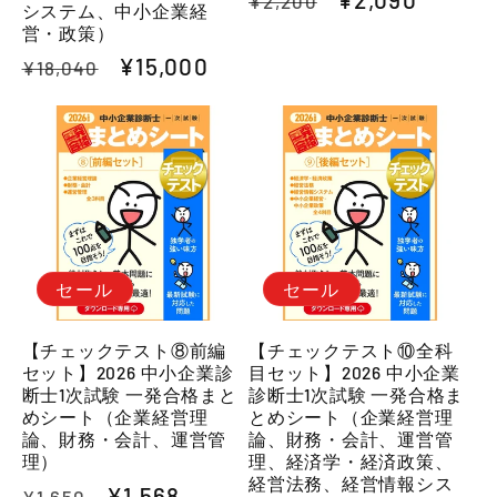
¥2,200
システム、中小企業経
常
ー
営・政策）
価
ル
通
セ
¥15,000
¥18,040
格
価
常
ー
格
価
ル
格
価
格
セール
セール
【チェックテスト⑧前編
【チェックテスト⑩全科
セット】2026 中小企業診
目セット】2026 中小企業
断士1次試験 一発合格まと
診断士1次試験 一発合格ま
めシート（企業経営理
とめシート（企業経営理
論、財務・会計、運営管
論、財務・会計、運営管
理）
理、経済学・経済政策、
経営法務、経営情報シス
通
セ
¥1,568
¥1,650