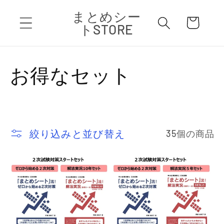
コンテ
カ
まとめシー
ンツに
ー
進む
トSTORE
ト
コ
お得なセット
レ
ク
絞り込みと並び替え
35個の商品
シ
ョ
ン