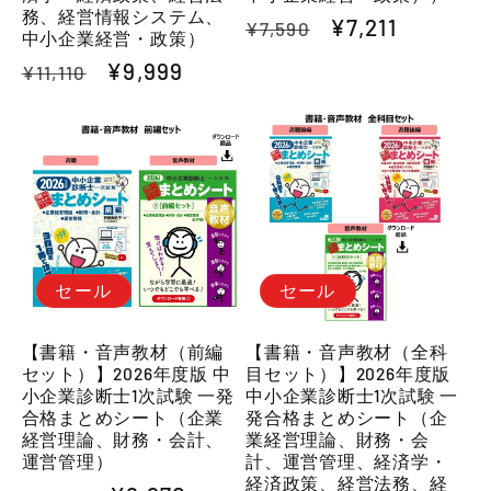
務、経営情報システム、
通
セ
¥7,211
¥7,590
中小企業経営・政策）
常
ー
通
セ
¥9,999
¥11,110
価
ル
常
ー
格
価
価
ル
格
格
価
格
セール
セール
【書籍・音声教材（前編
【書籍・音声教材（全科
セット）】2026年度版 中
目セット）】2026年度版
小企業診断士1次試験 一発
中小企業診断士1次試験 一
合格まとめシート（企業
発合格まとめシート（企
経営理論、財務・会計、
業経営理論、財務・会
運営管理）
計、運営管理、経済学・
経済政策、経営法務、経