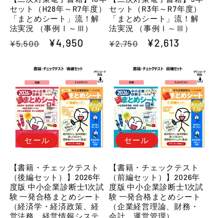
セット（H28年～R7年度）
セット（R3年～R7年度）
「まとめシート」流！解
「まとめシート」流！解
法実況 （事例Ⅰ～Ⅲ）
法実況 （事例Ⅰ～Ⅲ）
通
セ
¥4,950
通
セ
¥2,613
¥5,500
¥2,750
常
ー
常
ー
価
ル
価
ル
格
価
格
価
格
格
セール
セール
【書籍・チェックテスト
【書籍・チェックテスト
（後編セット）】2026年
（前編セット）】2026年
度版 中小企業診断士1次試
度版 中小企業診断士1次試
験 一発合格まとめシート
験 一発合格まとめシート
（経済学・経済政策、経
（企業経営理論、財務・
営法務、経営情報システ
会計、運営管理）