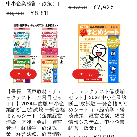
中小企業経営・政策））
通
セ
¥7,425
¥8,250
通
セ
¥8,811
¥9,790
常
ー
常
ー
価
ル
価
ル
格
価
格
価
格
格
セール
セール
【書籍・音声教材・チェ
【チェックテスト⑨後編
ックテスト（全科目セッ
セット】2026 中小企業診
ト）】2026年度版 中小企
断士1次試験 一発合格まと
業診断士1次試験 一発合格
めシート（（経済学・経
まとめシート（企業経営
済政策、経営法務、経営
理論、財務・会計、運営
情報システム、中小企業
管理、経済学・経済政
経営・政策））
策、経営法務、経営情報
通
セ
¥2,090