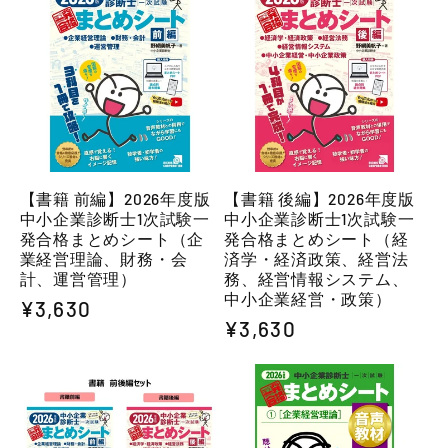
【書籍 前編】2026年度版
【書籍 後編】2026年度版
中小企業診断士1次試験一
中小企業診断士1次試験一
発合格まとめシート（企
発合格まとめシート（経
業経営理論、財務・会
済学・経済政策、経営法
計、運営管理）
務、経営情報システム、
中小企業経営・政策）
通
¥3,630
通
¥3,630
常
常
価
価
格
格