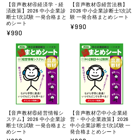
【音声教材④経済学・経
【音声教材⑤経営法務】
済政策】2026 中小企業診
2026 中小企業診断士1次試
断士1次試験 一発合格まと
験 一発合格まとめシート
めシート
通
¥990
通
¥990
常
常
価
価
格
格
【音声教材⑥経営情報シ
【音声教材⑦中小企業経
ステム】2026 中小企業診
営・中小企業政策】2026
断士1次試験 一発合格まと
中小企業診断士1次試験 一
めシート
発合格まとめシート