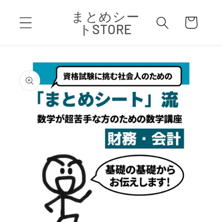
コンテ
カ
まとめシー
ンツに
ー
進む
トSTORE
ト
商品情
報にス
キップ