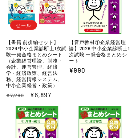
セール
【書籍 前後編セット】
【音声教材①企業経営理
2026 中小企業診断士1次試
論】2026 中小企業診断士1
験一発合格まとめシート
次試験 一発合格まとめシ
（企業経営理論、財務・
ート
会計、運営管理、経済
通
¥990
学・経済政策、経営法
常
務、経営情報システム、
中小企業経営・政策）
価
通
セ
¥6,897
¥7,260
格
常
ー
価
ル
格
価
格