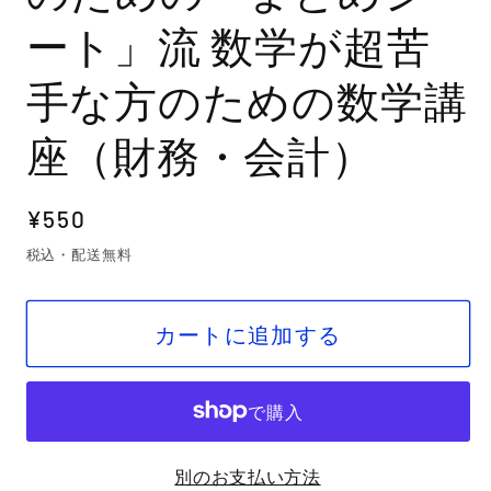
ート」流 数学が超苦
手な方のための数学講
座（財務・会計）
通
¥550
常
税込・配送無料
価
格
カートに追加する
別のお支払い方法