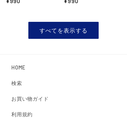
通
¥990
通
¥990
常
常
価
価
格
格
すべてを表示する
HOME
検索
お買い物ガイド
利用規約