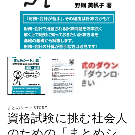
モ
モ
ー
ー
ダ
ダ
ル
ル
で
で
メ
メ
デ
デ
ィ
ィ
ア
ア
(1)
(2)
を
を
まとめシートSTORE
開
開
資格試験に挑む社会人
く
く
のための「まとめシ