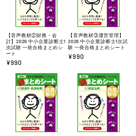
【音声教材②財務・会
【音声教材③運営管理】
計】2026 中小企業診断士1
2026 中小企業診断士1次試
次試験 一発合格まとめシ
験 一発合格まとめシート
ート
通
¥990
通
¥990
常
常
価
価
格
格